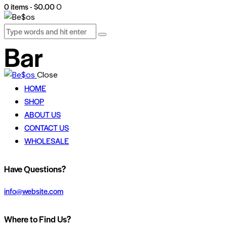
0 items
-
$0.00
0
Bar
Close
HOME
SHOP
ABOUT US
CONTACT US
WHOLESALE
facebook-
twitter-
dribble-
instagram
Have Questions?
1
x
new
info@website.com
Where to Find Us?