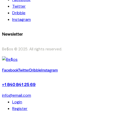
Twitter
Dribble
Instagram
Newsletter
Be$os © 2025. All rights reserved.
Facebook
Twitter
Dribble
Instagram
+1 840 841 25 69
info@email.com
Login
Register