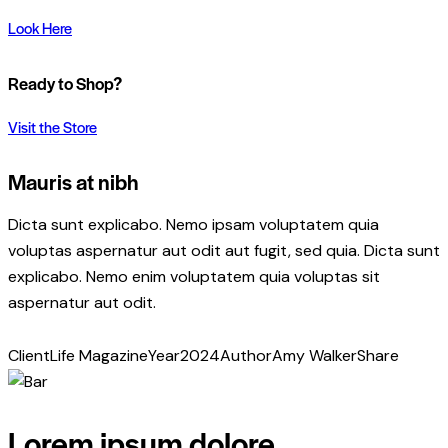
Look Here
Ready to Shop?
Visit the Store
Mauris at nibh
Dicta sunt explicabo. Nemo ipsam voluptatem quia
voluptas aspernatur aut odit aut fugit, sed quia. Dicta sunt
explicabo. Nemo enim voluptatem quia voluptas sit
aspernatur aut odit.
Client
Life Magazine
Year
2024
Author
Amy Walker
Share
Twitter
Facebook
Share-
Copy
email
URL
Lorem ipsum dolore
to