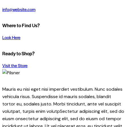
info@website.com
Where to Find Us?
Look Here
Ready to Shop?
10
Visit the Store
Mauris eu nisi eget nisi imperdiet vestibulum. Nunc sodales
vehicula risus. Suspendisse id mauris sodales, blandit
tortor eu, sodales justo. Morbi tincidunt, ante vel suscipit
volutpat, turpis enim volutpSectetur adipiscing elit, sed do
eiusm onsectetur adipiscing elit, sed do eiusm od tempor
incididunt ut labore. Ut vel placerat eros, eu tincidunt velit.